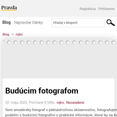
Registrácia
Prihlásenie
Blog
Najnovšie články
Najčítanejšie články
Blog
>
rojko
Najkomentovanejšie články
Zoznam blogov
Komerčné blogy
Budúcim fotografom
10. mája 2023, Prečítané 8 596x,
rojko
,
Nezaradené
Som amatérsky fotograf s pätnásťročnou skúsenosťou, fotografujem
podelím s budúcimi fotografmi o praktické informácie, ktoré by sa bol