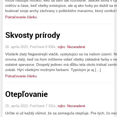
môže nastúpiť hocikto, keď sa sám tak rozhodne. Silácke slová v 
voličov a čase, keď všetky existujúce, ale aj ako huby po daždi sa 
budovať svoje archy záchrany z politického marazmu, ktorý vznikol 
Pokračovanie článku
Skvosty prírody
26. apríla 2023, Prečítané 8 936x,
rojko
,
Nezaradené
Včelárik zlatý Najpestrejší vtáčik, vyskytujúci sa na našom území.
zrovna zlatý, keď na ňom môžeme vidieť všetky základné farby v ne
ostatné spevavce. Dospelý jedinec má dĺžku tela okolo tridsať cent
zobák. Hýri všetkými možnými farbami. Typickým je aj […]
Pokračovanie článku
Otepľovanie
25. apríla 2023, Prečítané 7 331x,
rojko
,
Nezaradené
Určite si už každý všimol, že sa zemeguľa otepľuje. Pre tých, čo nec