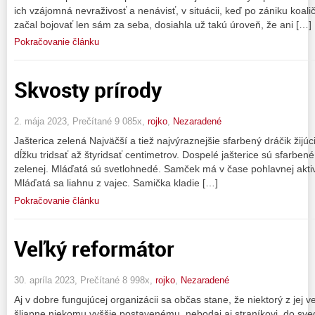
ich vzájomná nevraživosť a nenávisť, v situácii, keď po zániku koal
začal bojovať len sám za seba, dosiahla už takú úroveň, že ani […]
Pokračovanie článku
Skvosty prírody
2. mája 2023, Prečítané 9 085x,
rojko
,
Nezaradené
Jašterica zelená Najväčší a tiež najvýraznejšie sfarbený dráčik žijú
dĺžku tridsať až štyridsať centimetrov. Dospelé jašterice sú sfarben
zelenej. Mláďatá sú svetlohnedé. Samček má v čase pohlavnej akti
Mláďatá sa liahnu z vajec. Samička kladie […]
Pokračovanie článku
Veľký reformátor
30. apríla 2023, Prečítané 8 998x,
rojko
,
Nezaradené
Aj v dobre fungujúcej organizácii sa občas stane, že niektorý z jej
šliapne niekomu vyššie postavenému, nebodaj aj straníkovi, do sv