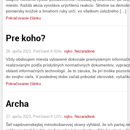
miesto. Každá akcia vyvoláva urýchlenú reakciu. Stretne sa demokrat
pioniersky krúžok a šmahom ruky určí, vo všetkom úslužného […]
Pokračovanie článku
Pre koho?
29. apríla 2023, Prečítané 8 424x,
rojko
,
Nezaradené
Vždy obdivujem miesta vybavené dokonale premysleným informač
realizovaným podľa príslušných normatívnych dokumentov, vypraco
oblastí informačných technológií. Je to záruka, že pri troške pozorn
do svojho cieľa. V poslednej dobe začali pribúdať obrovské, vyčačk
Pokračovanie článku
Archa
27. apríla 2023, Prečítané 8 137x,
rojko
,
Nezaradené
Šéf najslovenskejšej mimokošiarovej strany vyhlásil, že ich partaj 