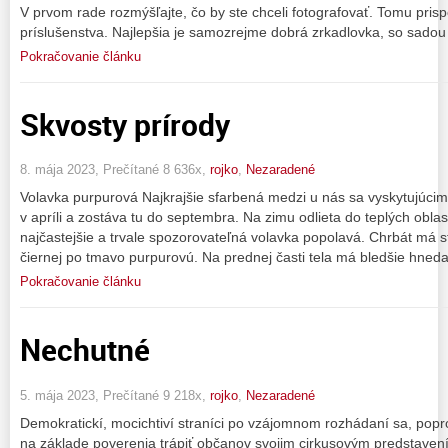
V prvom rade rozmýšľajte, čo by ste chceli fotografovať. Tomu pris
príslušenstva. Najlepšia je samozrejme dobrá zrkadlovka, so sadou
Pokračovanie článku
Skvosty prírody
8. mája 2023, Prečítané 8 636x,
rojko
,
Nezaradené
Volavka purpurová Najkrajšie sfarbená medzi u nás sa vyskytujúcimi
v apríli a zostáva tu do septembra. Na zimu odlieta do teplých oblas
najčastejšie a trvale spozorovateľná volavka popolavá. Chrbát má 
čiernej po tmavo purpurovú. Na prednej časti tela má bledšie hned
Pokračovanie článku
Nechutné
5. mája 2023, Prečítané 9 218x,
rojko
,
Nezaradené
Demokratickí, mocichtiví straníci po vzájomnom rozhádaní sa, popr
na základe poverenia trápiť občanov svojim cirkusovým predstaven