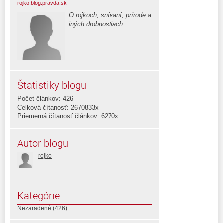
rojko.blog.pravda.sk
O rojkoch, snívaní, prírode a
iných drobnostiach
Štatistiky blogu
Počet článkov: 426
Celková čítanosť: 2670833x
Priemerná čítanosť článkov: 6270x
Autor blogu
rojko
Kategórie
Nezaradené
(426)