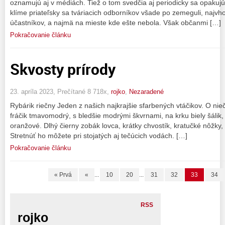
oznamujú aj v médiách. Tiež o tom svedčia aj periodicky sa opakujú
klíme priateľsky sa tváriacich odborníkov všade po zemeguli, najvho
účastníkov, a najmä na mieste kde ešte nebola. Však občanmi […]
Pokračovanie článku
Skvosty prírody
23. apríla 2023, Prečítané 8 718x,
rojko
,
Nezaradené
Rybárik riečny Jeden z našich najkrajšie sfarbených vtáčikov. O ni
fráčik tmavomodrý, s bledšie modrými škvrnami, na krku biely šáli
oranžové. Dlhý čierny zobák lovca, krátky chvostík, kratučké nôžky,
Stretnúť ho môžete pri stojatých aj tečúcich vodách. […]
Pokračovanie článku
« Prvá
«
...
10
20
...
31
32
33
34
RSS
rojko