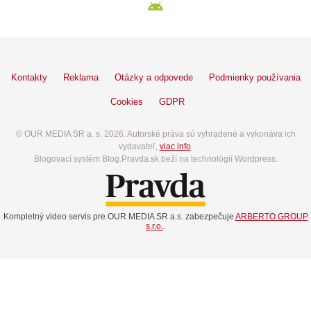
Kontakty
Reklama
Otázky a odpovede
Podmienky používania
Cookies
GDPR
© OUR MEDIA SR a. s. 2026. Autorské práva sú vyhradené a vykonáva ich
vydavateľ,
viac info
.
Blogovací systém Blog.Pravda.sk beží na technológií Wordpress.
Kompletný video servis pre OUR MEDIA SR a.s. zabezpečuje
ARBERTO GROUP
s.r.o.
.