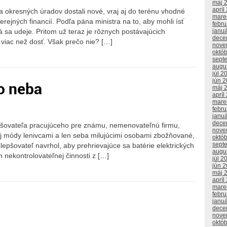
máj 
apríl
 okresných úradov dostali nové, vraj aj do terénu vhodné
mare
verejných financií. Podľa pána ministra na to, aby mohli ísť
febr
rá sa udeje. Pritom už teraz je rôznych postávajúcich
janu
dece
 viac než dosť. Však prečo nie? […]
nove
októ
sept
augu
júl 2
jún 
o neba
máj 
apríl
mare
febr
janu
dece
pšovateľa pracujúceho pre známu, nemenovateľnú firmu,
nove
j módy lenivcami a len seba milujúcimi osobami zbožňované,
októ
sept
epšovateľ navrhol, aby prehrievajúce sa batérie elektrických
augu
 nekontrolovateľnej činnosti z […]
júl 2
jún 
máj 
apríl
mare
febr
janu
dece
nove
októ