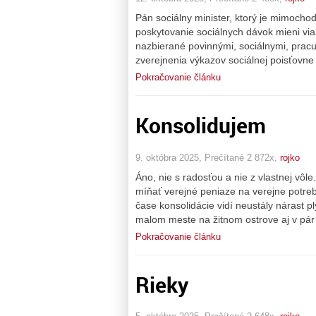
Pán sociálny minister, ktorý je mimocho
poskytovanie sociálnych dávok mieni via
nazbierané povinnými, sociálnymi, prac
zverejnenia výkazov sociálnej poisťovne
Pokračovanie článku
Konsolidujem
9. októbra 2025, Prečítané 2 872x,
rojko
Áno, nie s radosťou a nie z vlastnej vôle
míňať verejné peniaze na verejne potre
čase konsolidácie vidí neustály nárast p
malom meste na žitnom ostrove aj v pár
Pokračovanie článku
Rieky