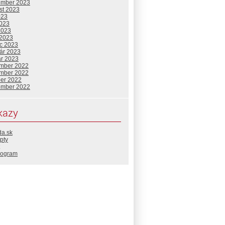
ember 2023
st 2023
023
2023
2023
 2023
c 2023
uár 2023
ár 2023
mber 2022
mber 2022
ber 2022
ember 2022
kazy
da.sk
pty
rogram