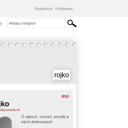
Registrácia
Prihlásenie
y
rojko
RSS
jko
.blog.pravda.sk
O rojkoch, snívaní, prírode a
iných drobnostiach