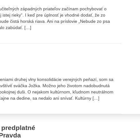
lučiteľných západných priateľov začínam pochybovať o
istej rieky“. I keď pre úplnosť je vhodné dodať, že zo
ude čistá horská riava. Ani na príslovie „Nebude zo psa
alo zabúdať. […]
niami druhej vlny konsolidácie verejných peňazí, som sa
avštíviť sváčka Jožka. Možno jeho životom nadobudnutá
pokojnej duši. O nejakom kultúrnom, kľudnom neutrálnom
jne na dedine, sa nedalo ani snívať. Kultúrny […]
 predplatné
Pravda