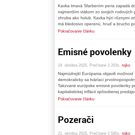
Kavka tmavá Sfarbením peria zapadá do
najmenším vtákom zo svojich rodových pr
zhruba ako holub. Kavka hýri rôznymi od
má bledosivo operenú, hruď a brucho poz
Pokračovanie článku
Emisné povolenky
24. októbra 2025, Prečítané 3 203x,
rojko
Najmúdrejší Európania objavili možnosť
demokraticky sa tváriaci prvotnopospoln
Takzvané európske emisné povolenky pre
kapitalistickej inflácii spôsobenej pre
Pokračovanie článku
Pozerači
21. októbra 2025, Prečítané 2 590x,
rojko