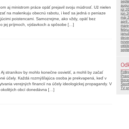
sept
augu
dom aj ministrom práce opäť prejavil svoju múdrosť. Už nielen
júl 2
zať na malenkuju obecnú rabotu, i keď sa jedná o peniaze
jún 
máj 
ujúcimi poistencami. Samozrejme, ako vždy, opäť bez
apríl
 o jej príjmoch, výdavkoch a spôsobe […]
mare
febr
janu
dece
nove
októ
sept
Od
. Aj straníkov by mohlo konečne osvietiť, a mohli by začať
Fotky
Prav
bné účely. Každá rozmýšľajúca osoba je prekvapená, keď v
Rece
lytvania verejných financií na účely ideologickej propagandy. V
Šport
TV p
 okolitých obcí donedávna […]