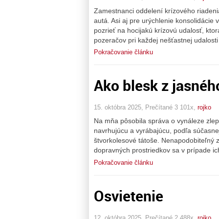
Zamestnanci oddelení krízového riadenia
autá. Asi aj pre urýchlenie konsolidácie 
pozrieť na hocijakú krízovú udalosť, kto
pozeračov pri každej nešťastnej udalosti
Pokračovanie článku
Ako blesk z jasnéh
15. októbra 2025, Prečítané 3 101x,
rojko
Na mňa pôsobila správa o vynáleze zle
navrhujúcu a vyrábajúcu, podľa súčasne
štvorkolesové tátoše. Nenapodobiteľný zl
dopravných prostriedkov sa v prípade ich
Pokračovanie článku
Osvietenie
12. októbra 2025, Prečítané 2 488x,
rojko