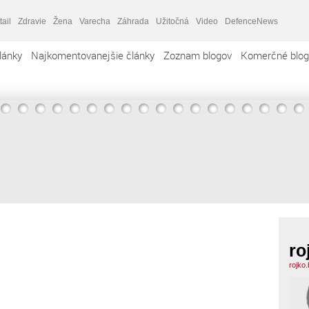
tail
Zdravie
Žena
Varecha
Záhrada
Užitočná
Video
DefenceNews
lánky
Najkomentovanejšie články
Zoznam blogov
Komerčné blog
ro
rojko