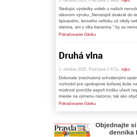
5. októbra 2025, Prečítané 2 648x,
rojko
Sledujúc výsledky volieb u našich neroz
slávnom výroku „Nevstúpiš dvakrát do tej 
špinavého, lenivého veľtoku už nikdy neb
slanina, ani z vlka baranina.“ by sa nem
Pokračovanie článku
Druhá vlna
1. októbra 2025, Prečítané 2 871x,
rojko
Dokonale znechutený schválenými opatre
rozhodol pre upokojenie boľavej duše n
múdrosť pomôže aspoň trošku uľaviť ne
mieste na výmenu názorov, tak ako obyča
Pokračovanie článku
Objednajte si
denníka 