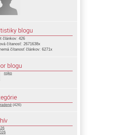
tistiky blogu
t článkov: 426
ová čítanosť: 2671638x
merná čítanosť článkov: 6271x
or blogu
rojko
egórie
radené
(426)
hív
026
2026