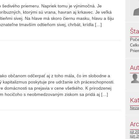
 šedivého priemeru. Napriek tomu je výnimočná. Je
íbuzných, ktorými sú vrana, havran aj krkavec. Je veľká
tieňmi sivej. Na hlave má skoro čiernu masku, hlavu a šiju
nateľne tmavším odtieňom sivej, chrbát, krídla […]
Šta
Poče
Celk
Prie
Aut
 ako občanom odčerpať aj z toho mála, čo im slobodne a
ý kapitalizmus poskytuje pre udržanie ich práceschopnosti.
 domácnosti sa prejavia v cene všetkého. K prirodzenej
dajom hocičoho s neobmedzovaným ziskom sa pridá aj […]
Kat
Neza
Arc
júl 2
jún 