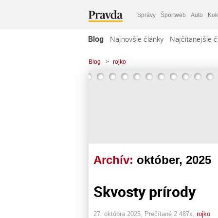
Správy
Športweb
Auto
Kok
Blog
Najnovšie články
Najčítanejšie č
Blog
>
rojko
Archív:
október, 2025
Skvosty prírody
27. októbra 2025, Prečítané 2 487x,
rojko