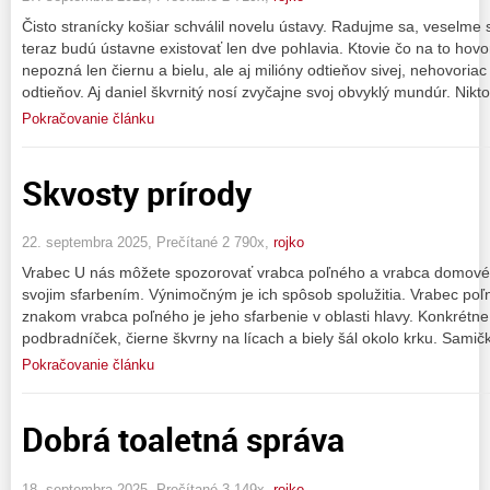
Čisto stranícky košiar schválil novelu ústavy. Radujme sa, veselme 
teraz budú ústavne existovať len dve pohlavia. Ktovie čo na to hovo
nepozná len čiernu a bielu, ale aj milióny odtieňov sivej, nehovoriac
odtieňov. Aj daniel škvrnitý nosí zvyčajne svoj obvyklý mundúr. Nikt
Pokračovanie článku
Skvosty prírody
22. septembra 2025, Prečítané 2 790x,
rojko
Vrabec U nás môžete spozorovať vrabca poľného a vrabca domové
svojim sfarbením. Výnimočným je ich spôsob spolužitia. Vrabec po
znakom vrabca poľného je jeho sfarbenie v oblasti hlavy. Konkrétne
podbradníček, čierne škvrny na lícach a biely šál okolo krku. Sami
Pokračovanie článku
Dobrá toaletná správa
18. septembra 2025, Prečítané 3 149x,
rojko