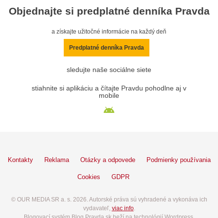
Objednajte si predplatné denníka Pravda
a získajte užitočné informácie na každý deň
Predplatné denníka Pravda
sledujte naše sociálne siete
stiahnite si aplikáciu a čítajte Pravdu pohodlne aj v
mobile
Kontakty
Reklama
Otázky a odpovede
Podmienky používania
Cookies
GDPR
© OUR MEDIA SR a. s. 2026. Autorské práva sú vyhradené a vykonáva ich
vydavateľ,
viac info
.
Blogovací systém Blog.Pravda.sk beží na technológií Wordpress.