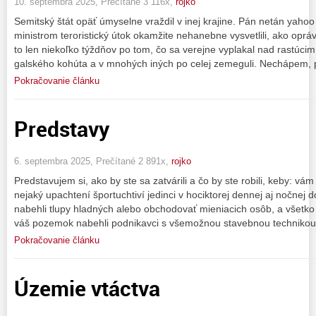
10. septembra 2025, Prečítané 3 116x,
rojko
Semitský štát opäť úmyselne vraždil v inej krajine. Pán netán yahoo
ministrom teroristický útok okamžite nehanebne vysvetlili, ako opr
to len niekoľko týždňov po tom, čo sa verejne vyplakal nad rastúcim
galského kohúta a v mnohých iných po celej zemeguli. Nechápem, 
Pokračovanie článku
Predstavy
6. septembra 2025, Prečítané 2 891x,
rojko
Predstavujem si, ako by ste sa zatvárili a čo by ste robili, keby: v
nejaký upachtení športuchtiví jedinci v hociktorej dennej aj nočnej
nabehli tlupy hladných alebo obchodovať mieniacich osôb, a všetko 
váš pozemok nabehli podnikavci s všemožnou stavebnou technikou
Pokračovanie článku
Územie vtáctva