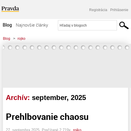
Registrácia
Prihlásenie
Blog
Najnovšie články
Najčítanejšie články
Blog
>
rojko
Najkomentovanejšie články
Zoznam blogov
Komerčné blogy
Archív:
september, 2025
Prehlbovanie chaosu
27. septembra 2025, Prečítané 2 719x,
rojko