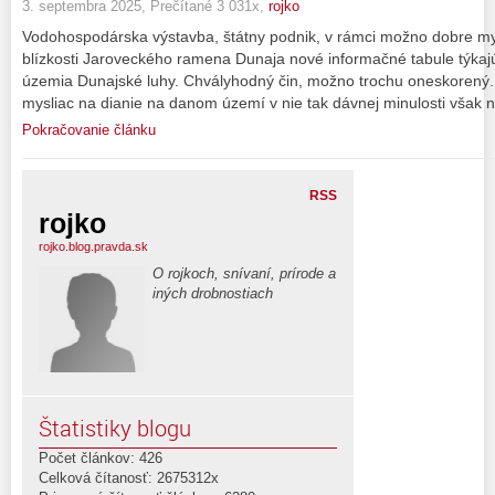
3. septembra 2025, Prečítané 3 031x,
rojko
Vodohospodárska výstavba, štátny podnik, v rámci možno dobre my
blízkosti Jaroveckého ramena Dunaja nové informačné tabule týka
územia Dunajské luhy. Chvályhodný čin, možno trochu oneskorený. 
mysliac na dianie na danom území v nie tak dávnej minulosti však n
Pokračovanie článku
RSS
rojko
rojko.blog.pravda.sk
O rojkoch, snívaní, prírode a
iných drobnostiach
Štatistiky blogu
Počet článkov: 426
Celková čítanosť: 2675312x