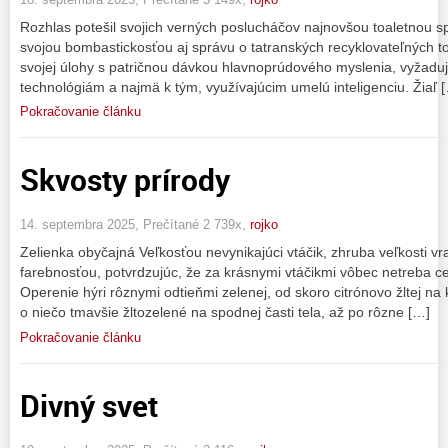
Rozhlas potešil svojich verných poslucháčov najnovšou toaletnou s
svojou bombastickosťou aj správu o tatranských recyklovateľných to
svojej úlohy s patričnou dávkou hlavnoprúdového myslenia, vyžadu
technológiám a najmä k tým, využívajúcim umelú inteligenciu. Žiaľ 
Pokračovanie článku
Skvosty prírody
14. septembra 2025, Prečítané 2 739x,
rojko
Zelienka obyčajná Veľkosťou nevynikajúci vtáčik, zhruba veľkosti vr
farebnosťou, potvrdzujúc, že za krásnymi vtáčikmi vôbec netreba c
Operenie hýri rôznymi odtieňmi zelenej, od skoro citrónovo žltej na k
o niečo tmavšie žltozelené na spodnej časti tela, až po rôzne […]
Pokračovanie článku
Divný svet