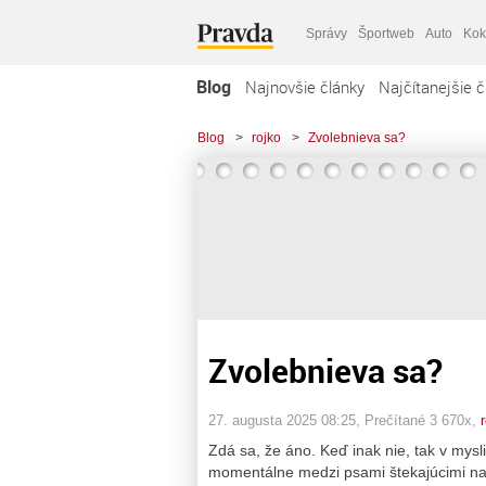
Správy
Športweb
Auto
Kok
Blog
Najnovšie články
Najčítanejšie č
Blog
>
rojko
>
Zvolebnieva sa?
Zvolebnieva sa?
27. augusta 2025 08:25
, Prečítané 3 670x,
Zdá sa, že áno. Keď inak nie, tak v mys
momentálne medzi psami štekajúcimi na 