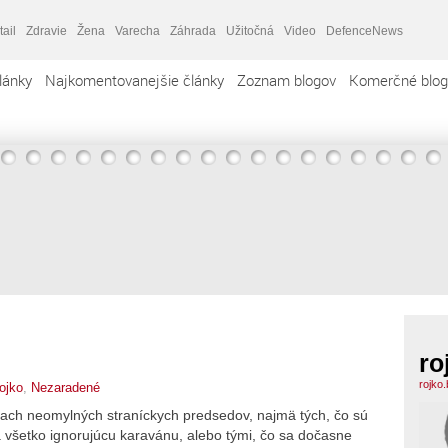
tail
Zdravie
Žena
Varecha
Záhrada
Užitočná
Video
DefenceNews
lánky
Najkomentovanejšie články
Zoznam blogov
Komerčné blog
ro
rojko
rojko
,
Nezaradené
liach neomylných straníckych predsedov, najmä tých, čo sú
všetko ignorujúcu karavánu, alebo tými, čo sa dočasne