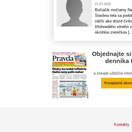
21.07.2026
Bučiačik močiarny Na
Stavbou tela sa podo
väčší ako drozd čvík
žltohnedého silného 
okrúhlou zreničkou [..
Objednajte si
denníka 
a získajte užitočné inf
Predplatné denn
Kontakty