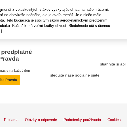
jmenší z volavkovitých vtákov vyskytujúcich sa na našom území.
bá na chavkoša nočného, ale je oveľa menší. Je o niečo málo
ota. Telo bučiačika je spojitým skoro aerodynamickým predĺžením
zobáka. Bučiačik má veľmi krátky chvost. Bledohnedé oči s čiernou
.]
 predplatné
Pravda
stiahnite si ap
ormácie na každý deň
sledujte naše sociálne siete
íka Pravda
Reklama
Otázky a odpovede
Podmienky používania
Cookies