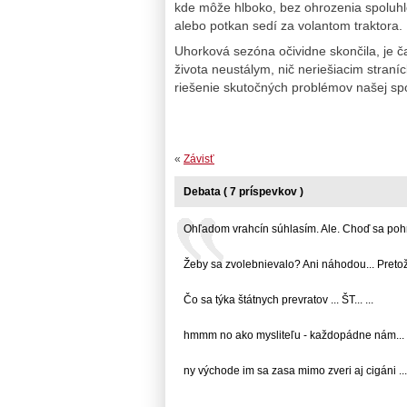
kde môže hlboko, bez ohrozenia spoluhlo
alebo potkan sedí za volantom traktora.
Uhorková sezóna očividne skončila, je č
života neustálym, nič neriešiacim stra
riešenie skutočných problémov našej spo
«
Závisť
Debata ( 7 príspevkov )
Ohľadom vrahcín súhlasím. Ale. Choď sa pohrať
Žeby sa zvolebnievalo? Ani náhodou... Pretože:
Čo sa týka štátnych prevratov ... ŠT... ...
hmmm no ako mysliteľu - každopádne nám... .
ny východe im sa zasa mimo zveri aj cigáni ... 