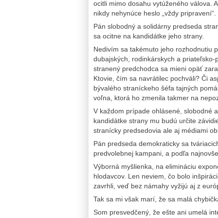
ocitli mimo dosahu vytúženého válova. 
nikdy nehynúce heslo „vždy pripravení“.
Pán slobodný a solidárny predseda stran
sa ocitne na kandidátke jeho strany.
Nedivím sa takémuto jeho rozhodnutiu 
dubajských, rodinkárskych a priateľsko-
stranený predchodca sa mieni opäť zarad
Ktovie, čím sa navrátilec pochváli? Či 
bývalého straníckeho šéfa tajných pom
voľna, ktorá ho zmenila takmer na nepo
V každom prípade ohlásené, slobodné a
kandidátke strany mu budú určite závidie
stranícky predsedovia ale aj médiami obr
Pán predseda demokraticky sa tváriacic
predvolebnej kampani, a podľa najnovšej
Výborná myšlienka, na elimináciu expon
hlodavcov. Len neviem, čo bolo inšpirác
zavrhli, veď bez námahy vyžijú aj z eur
Tak sa mi však marí, že sa malá chybičk
Som presvedčený, že ešte ani umelá inte