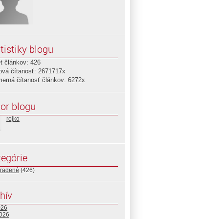
tistiky blogu
t článkov: 426
ová čítanosť: 2671717x
merná čítanosť článkov: 6272x
or blogu
rojko
egórie
radené
(426)
hív
026
2026