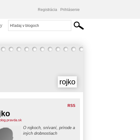
Registrácia
Prihlásenie
y
rojko
RSS
jko
.blog.pravda.sk
O rojkoch, snívaní, prírode a
iných drobnostiach