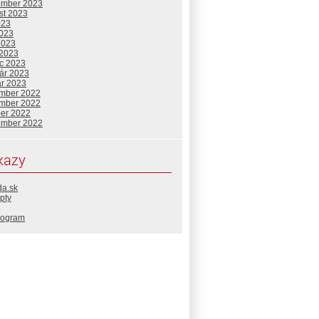
ember 2023
st 2023
023
2023
2023
 2023
c 2023
uár 2023
ár 2023
mber 2022
mber 2022
ber 2022
ember 2022
kazy
da.sk
pty
rogram