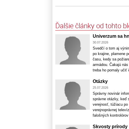
Ďalšie články od tohto b
Univerzum sa h
30.07.2026
Svedčí o tom aj výni
po krajine, plamene p
času, kedy sa požiare
armádou. Čakajú nás 
treba ho pomaly učiť č
Otázky
25.07.2026
Správny novinár infor
správne otázky, keď 
verejnosť, túžiacu p
verejnoprávnej televí
falošných kontrolórov 
Skvosty prírody