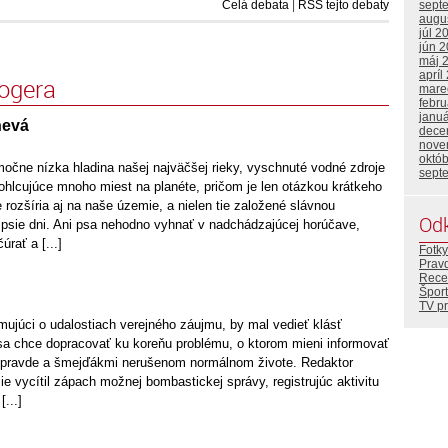
Celá debata
|
RSS tejto debaty
sept
augu
júl 2
jún 
máj 
apríl
logera
mare
febr
janu
nevá
dece
nove
októ
močne nízka hladina našej najväčšej rieky, vyschnuté vodné zdroje
sept
ohlcujúce mnoho miest na planéte, pričom je len otázkou krátkeho
 rozšíria aj na naše územie, a nielen tie založené slávnou
Od
psie dni. Ani psa nehodno vyhnať v nadchádzajúcej horúčave,
úrať a [...]
Fotky
Prav
Rece
Šport
TV p
mujúci o udalostiach verejného záujmu, by mal vedieť klásť
sa chce dopracovať ku koreňu problému, o ktorom mieni informovať
o pravde a šmejďákmi nerušenom normálnom živote. Redaktor
zie vycítil zápach možnej bombastickej správy, registrujúc aktivitu
[...]