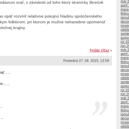
máj 
davcov orať, v závislosti od toho ktorý stranícky škrečok
apríl
mare
febr
as opäť rozvíriť relatívne pokojnú hladinu spoločenského
janu
níckym folklórom, pri ktorom je možné nehanebne opomenúť
dece
nove
ločnej krajiny.
októ
sept
augu
júl 2
jún 
máj 
Poštár Víťaz
»
apríl
mare
Posledný 27. 08. 2025, 13:59
febr
janu
dece
... ...
nove
októ
sept
... ...
augu
júl 2
jún 
máj 
apríl
..
mare
febr
janu
...
dece
nove
októ