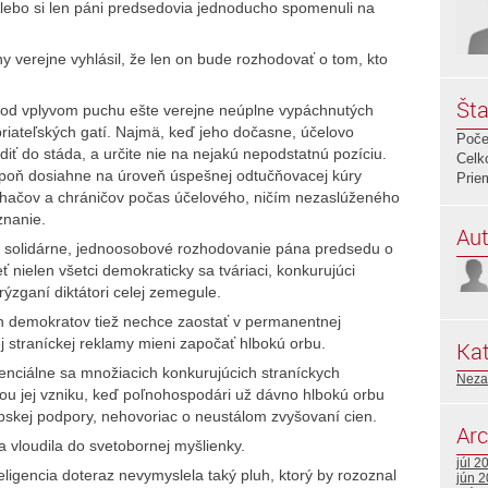
Alebo si len páni predsedovia jednoducho spomenuli na
y verejne vyhlásil, že len on bude rozhodovať o tom, kto
Šta
pod vplyvom puchu ešte verejne neúplne vypáchnutých
priateľských gatí. Najmä, keď jeho dočasne, účelovo
Poče
iť do stáda, a určite nie na nejakú nepodstatnú pozíciu.
Celk
aspoň dosiahne na úroveň úspešnej odtučňovacej kúry
Prie
áhačov a chráničov počas účelového, ničím nezaslúženého
znanie.
Aut
 solidárne, jednoosobové rozhodovanie pána predsedu o
ť nielen všetci demokraticky sa tváriaci, konkurujúci
ýzganí diktátori celej zemegule.
h demokratov tiež nechce zaostať v permanentnej
 straníckej reklamy mieni započať hlbokú orbu.
Kat
enciálne sa množiacich konkurujúcich straníckych
Neza
iou jej vzniku, keď poľnohospodári už dávno hlbokú orbu
ópskej podpory, nehovoriac o neustálom zvyšovaní cien.
Arc
a vloudila do svetobornej myšlienky.
júl 2
ligencia doteraz nevymyslela taký pluh, ktorý by rozoznal
jún 