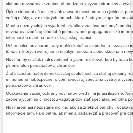
sloboda novinárov je značne obmedzená vplyvom straníkov a iných
Úplne slobodní sú asi len v ohlasovaní miest merania rýchlosti, po 
veľkej mláky, a v niektorých témach, ktoré žiadnym skupinám nevad
Mnoho nezmyselných vyjadrení straníkov zostáva bez povšimnutia 
novinárov svedčí aj dlhodobé jednostranné propagandistické infor
informácií o dianí na rusko-ukrajinskej hranici.
Držím palce novinárom, aby mohli skutočne slobodne a nezávisle in
témach, ktorých zverejnenie nejakým osobám alebo skupinám nevy
Novinári by si však mali uvedomiť a jasne rozlišovať, kde by mala k
plnenie úloh pomáhačov a chráničov.
Žiaľ súčasťou našej demokratickej spoločnosti sa stali aj skupiny r
mimoriadne nebezpečné, o čom svedčí aj špeciálna výstroj a výzbro
pomáhačov a chráničov.
Očakávanie väčšej ochrany novinárov pred nimi je asi iluzórne. Ne
zaoberajúcom sa činnosťou vagabundov stáť špeciálna jednotka p
Novinárom asi nezostane nič iné, ako sa zrieknuť pár chvíľ očakávan
informácie tam, kam patria, ak mienia naďalej žiť a pracovať pre do