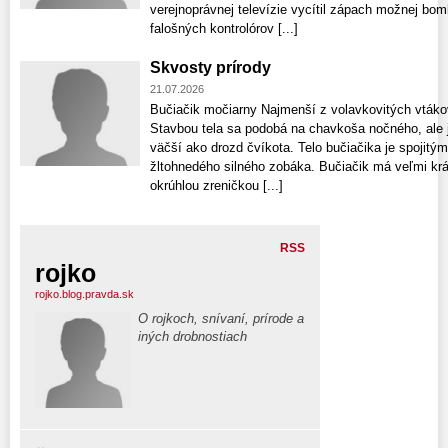
verejnoprávnej televízie vycítil zápach možnej bomb
falošných kontrolórov [...]
Skvosty prírody
21.07.2026
Bučiačik močiarny Najmenší z volavkovitých vták
Stavbou tela sa podobá na chavkoša nočného, ale 
väčší ako drozd čvíkota. Telo bučiačika je spoji
žltohnedého silného zobáka. Bučiačik má veľmi krá
okrúhlou zreničkou [...]
RSS
rojko
rojko.blog.pravda.sk
O rojkoch, snívaní, prírode a
iných drobnostiach