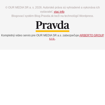
© OUR MEDIA SR a. s. 2026. Autorské práva sú vyhradené a vykonáva ich
vydavateľ,
viac info
.
Blogovací systém Blog.Pravda.sk beží na technológií Wordpress.
Kompletný video servis pre OUR MEDIA SR a.s. zabezpečuje
ARBERTO GROUP
s.r.o.
.