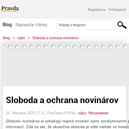
Registrácia
Prihlásenie
Blog
Najnovšie články
Najčítanejšie články
Blog
>
rojko
>
Sloboda a ochrana novinárov
Najkomentovanejšie články
Zoznam blogov
Komerčné blogy
Sloboda a ochrana novinárov
20. februára 2023 17:11
, Prečítané 8 878x,
rojko
,
Nezaradené
Slobodu novinárov si vytvárajú najmä novinári sami, poskytovaním 
informácií. Zdá sa ale, že skutočná sloboda je ešte niekde vo hviezd