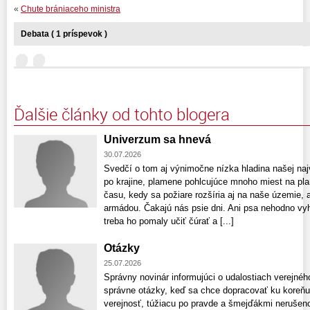
«
Chute brániaceho ministra
Debata ( 1 príspevok )
Ďalšie články od tohto blogera
Univerzum sa hnevá
30.07.2026
Svedčí o tom aj výnimočne nízka hladina našej naj
po krajine, plamene pohlcujúce mnoho miest na pla
času, kedy sa požiare rozšíria aj na naše územie, a
armádou. Čakajú nás psie dni. Ani psa nehodno vy
treba ho pomaly učiť čúrať a [...]
Otázky
25.07.2026
Správny novinár informujúci o udalostiach verejnéh
správne otázky, keď sa chce dopracovať ku koreňu
verejnosť, túžiacu po pravde a šmejďákmi neruše