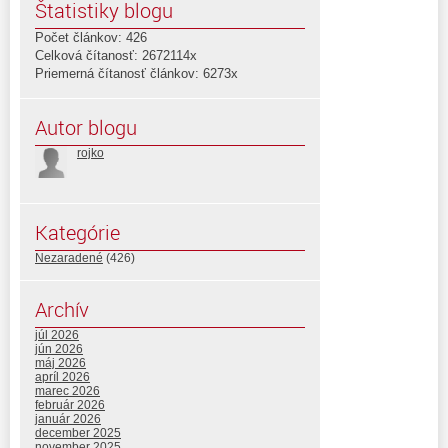
Štatistiky blogu
Počet článkov: 426
Celková čítanosť: 2672114x
Priemerná čítanosť článkov: 6273x
Autor blogu
rojko
Kategórie
Nezaradené
(426)
Archív
júl 2026
jún 2026
máj 2026
apríl 2026
marec 2026
február 2026
január 2026
december 2025
november 2025