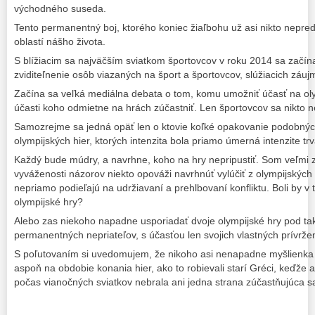
východného suseda.
Tento permanentný boj, ktorého koniec žiaľbohu už asi nikto nepre
oblastí nášho života.
S blížiacim sa najväčším sviatkom športovcov v roku 2014 sa začína
zviditeľnenie osôb viazaných na šport a športovcov, slúžiacich záu
Začína sa veľká mediálna debata o tom, komu umožniť účasť na oly
účasti koho odmietne na hrách zúčastniť. Len športovcov sa nikto n
Samozrejme sa jedná opäť len o ktovie koľké opakovanie podobnýc
olympijských hier, ktorých intenzita bola priamo úmerná intenzite trv
Každý bude múdry, a navrhne, koho na hry nepripustiť. Som veľmi z
vyváženosti názorov niekto opováži navrhnúť vylúčiť z olympijských h
nepriamo podieľajú na udržiavaní a prehlbovaní konfliktu. Boli by 
olympijské hry?
Alebo zas niekoho napadne usporiadať dvoje olympijské hry pod ta
permanentných nepriateľov, s účasťou len svojich vlastných prívrže
S poľutovaním si uvedomujem, že nikoho asi nenapadne myšlienka p
aspoň na obdobie konania hier, ako to robievali starí Gréci, keďže 
počas vianočných sviatkov nebrala ani jedna strana zúčastňujúca sa