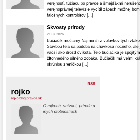
verejnosť, túžiacu po pravde a šmejďákmi neruše
verejnoprávnej televízie vycítil zápach možnej bomb
falošných kontrolórov [...]
Skvosty prírody
21.07.2026
Bučiačik močiarny Najmenší z volavkovitých vták
Stavbou tela sa podobá na chavkoša nočného, ale 
väčší ako drozd čvíkota. Telo bučiačika je spoji
žltohnedého silného zobáka. Bučiačik má veľmi krá
okrúhlou zreničkou [...]
RSS
rojko
rojko.blog.pravda.sk
O rojkoch, snívaní, prírode a
iných drobnostiach