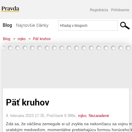
Registrácia
Prihlásenie
Blog
Najnovšie články
Najčítanejšie články
Blog
>
rojko
>
Päť kruhov
Najkomentovanejšie články
Zoznam blogov
Komerčné blogy
Päť kruhov
4. februára 2023 17:35
, Prečítané 9 389x,
rojko
,
Nezaradené
Zdá sa, že väčšina zemegule si už zvykla na nekončiacu sa vojnu
uralským medveďom, momentálne prebiehajúcu formou horúceho ko