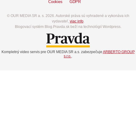
Cookies
GDPR
© OUR MEDIA SR a. s. 2026. Autorské práva sú vyhradené a vykonáva ich
vydavateľ,
viac info
.
Blogovací systém Blog.Pravda.sk beží na technológií Wordpress.
Kompletný video servis pre OUR MEDIA SR a.s. zabezpečuje
ARBERTO GROUP
s.r.o.
.