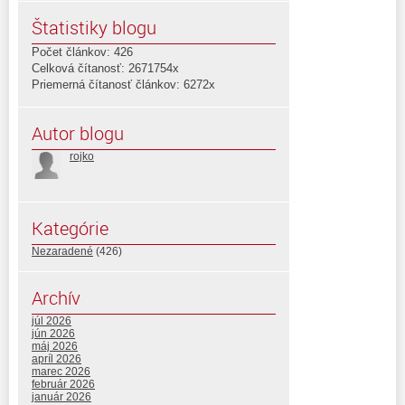
Štatistiky blogu
Počet článkov: 426
Celková čítanosť: 2671754x
Priemerná čítanosť článkov: 6272x
Autor blogu
rojko
Kategórie
Nezaradené
(426)
Archív
júl 2026
jún 2026
máj 2026
apríl 2026
marec 2026
február 2026
január 2026