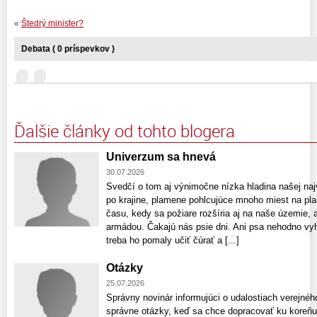
«
Štedrý minister?
Debata ( 0 príspevkov )
Ďalšie články od tohto blogera
Univerzum sa hnevá
30.07.2026
Svedčí o tom aj výnimočne nízka hladina našej naj
po krajine, plamene pohlcujúce mnoho miest na pla
času, kedy sa požiare rozšíria aj na naše územie, a
armádou. Čakajú nás psie dni. Ani psa nehodno vy
treba ho pomaly učiť čúrať a [...]
Otázky
25.07.2026
Správny novinár informujúci o udalostiach verejnéh
správne otázky, keď sa chce dopracovať ku koreňu