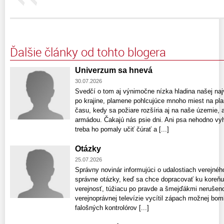
Ďalšie články od tohto blogera
Univerzum sa hnevá
30.07.2026
Svedčí o tom aj výnimočne nízka hladina našej naj
po krajine, plamene pohlcujúce mnoho miest na pla
času, kedy sa požiare rozšíria aj na naše územie, a
armádou. Čakajú nás psie dni. Ani psa nehodno vy
treba ho pomaly učiť čúrať a [...]
Otázky
25.07.2026
Správny novinár informujúci o udalostiach verejnéh
správne otázky, keď sa chce dopracovať ku koreňu
verejnosť, túžiacu po pravde a šmejďákmi neruše
verejnoprávnej televízie vycítil zápach možnej bomb
falošných kontrolórov [...]