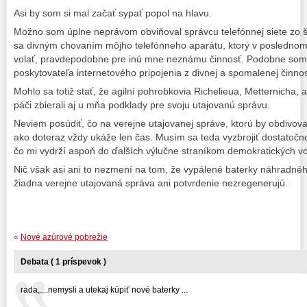
Asi by som si mal začať sypať popol na hlavu.
Možno som úplne neprávom obviňoval správcu telefónnej siete zo šl
sa divným chovaním môjho telefónneho aparátu, ktorý v posledn
volať, pravdepodobne pre inú mne neznámu činnosť. Podobne som
poskytovateľa internetového pripojenia z divnej a spomalenej činno
Mohlo sa totiž stať, že agilní pohrobkovia Richelieua, Metternicha, a
páči zbierali aj u mňa podklady pre svoju utajovanú správu.
Neviem posúdiť, čo na verejne utajovanej správe, ktorú by obdivova
ako doteraz vždy ukáže len čas. Musím sa teda vyzbrojiť dostatočno
čo mi vydrží aspoň do ďalších výlučne straníkom demokratických vo
Nič však asi ani to nezmení na tom, že vypálené baterky náhradn
žiadna verejne utajovaná správa ani potvrdenie nezregenerujú.
«
Nové azúrové pobrežie
Debata ( 1 príspevok )
rada,....nemysli a utekaj kúpiť nové baterky ...