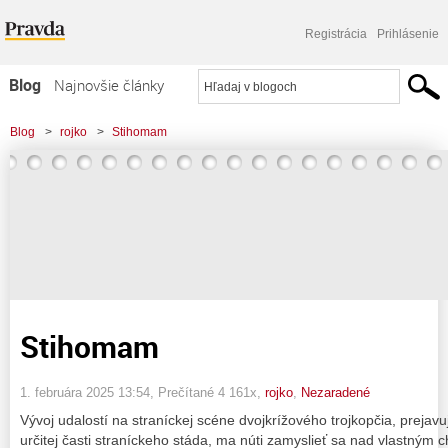
Registrácia
Prihlásenie
Blog
Najnovšie články
Najčítanejšie články
Blog
>
rojko
>
Stihomam
Najkomentovanejšie články
Zoznam blogov
Komerčné blogy
Stihomam
1. februára 2025 13:54
, Prečítané 4 161x,
rojko
,
Nezaradené
Vývoj udalostí na straníckej scéne dvojkrížového trojkopčia, preja
určitej časti straníckeho stáda, ma núti zamyslieť sa nad vlastným