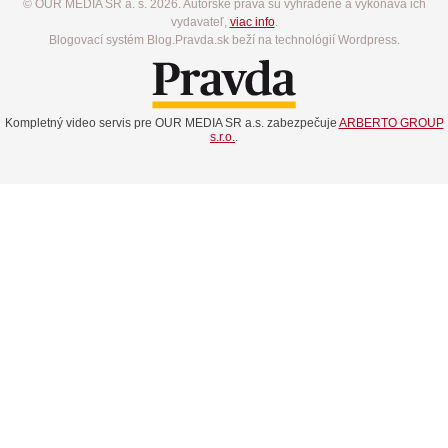
© OUR MEDIA SR a. s. 2026. Autorské práva sú vyhradené a vykonáva ich
vydavateľ,
viac info
.
Blogovací systém Blog.Pravda.sk beží na technológií Wordpress.
Kompletný video servis pre OUR MEDIA SR a.s. zabezpečuje
ARBERTO GROUP
s.r.o.
.