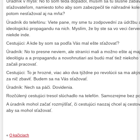
Úradník v mysli: No to som teda dopadol, musím sa tu slušne zabá
sťažovateľom, namiesto toho aby som zabezpečil tie náhradné kole
potom nesťažoval aj na mňa?
Úradník do telefónu: Viete pane, my sme tu zodpovední za údržbu 
ideologickú propagandu na nich. Myslím, že by ste sa vo veci červe
niekde inde.
Cestujúci: A kde by som sa podľa Vás mal ešte sťažovať?
Úradník: No to presne neviem, ale straníci mali a možno ešte aj 
ideológiu a a propagandu a novohnutiari asi budú mať tiež niekoho 
začali pracovať.
Cestujúci: To je hrozné, viac ako dva týždne po revolúcii sa ma akýs
za nič zbaviť. Budem sa na Vás sťažovať.
Úradník: Nech sa páči. Dovidenia.
Rozčúlený cestujúci tresol slúchadlo na telefón. Samozrejme bez p
A úradník mohol začať rozmýšľať, či cestujúci naozaj chcel aj cestov
aby sa mohol sťažovať.
«
O kačiciach