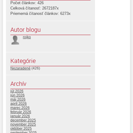
Počet článkov: 426
Celková čítanosť: 2672187x
Priemerná čítanosť článkov: 6273x
Autor blogu
rojko
Kategórie
Nezaradené
(426)
Archív
júl 2026
jún 2026
máj 2026
apríl 2026
marec 2026
február 2026
január 2026
december 2025
november 2025
október 2025
september 2025