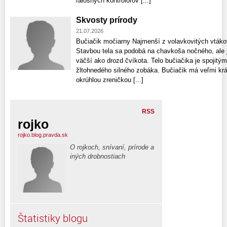
falošných kontrolórov [...]
Skvosty prírody
21.07.2026
Bučiačik močiarny Najmenší z volavkovitých vták
Stavbou tela sa podobá na chavkoša nočného, ale 
väčší ako drozd čvíkota. Telo bučiačika je spoji
žltohnedého silného zobáka. Bučiačik má veľmi krá
okrúhlou zreničkou [...]
RSS
rojko
rojko.blog.pravda.sk
O rojkoch, snívaní, prírode a
iných drobnostiach
Štatistiky blogu