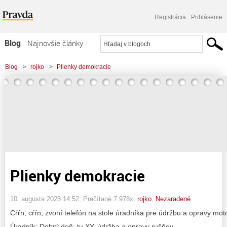
Registrácia
Prihlásenie
Blog
Najnovšie články
Najčítanejšie články
Blog
>
rojko
>
Plienky demokracie
Najkomentovanejšie články
Zoznam blogov
Komerčné blogy
Plienky demokracie
10. augusta 2023 14:52
, Prečítané 7 978x,
rojko
,
Nezaradené
Cŕŕn, cŕŕn, zvoní telefón na stole úradníka pre údržbu a opravy mo
Úradník: Dobrý deň, tu XY, údržba a opravy rušňov.