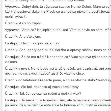
Výpravca: Dobrý deň, tu výpravca stanice Horné Dolné. Mám tu ve
ktorý pricestoval vlakom z Predvice a chce sa niekomu posťažovať, j
mohli vybaviť.
Úradník: A čo ho trápi?
Výpravca: Viete čo? Najlepšie bude, keď Vám to povie on sám. Mô
Úradník: Áno ďakujem.
Cestujúci: Haló, haló počujete ma?
Úradník: Áno, dobrý deň, tu XY, údržba a opravy rušňov, nech sa pá
Cestujúci: Že čo ma trápi? Nehanbíte sa? Viac ako dva týždne po rev
vlakoch.
Úradník v mysli: No to bude asi tvrdý oriešok, ani pozdraviť, ani pre
nechce, no nič skúsim aspoň zistiť čo vlastne chce.
Úradník do telefónu: Prepáčte pane, a čo sa vlastne stalo? Nebol v
Cestujúci: Ale bol, dokonca aj trochu prekúrený.
Úradník: Tak čo, pokazil sa rušeň a meškal vlak?
Cestujúci: To neviem, ja to nesledujem, ale tá hanba a nezodpovedn
po revolúcii a na rušni je ešte stále tá hnusná komunistická červená