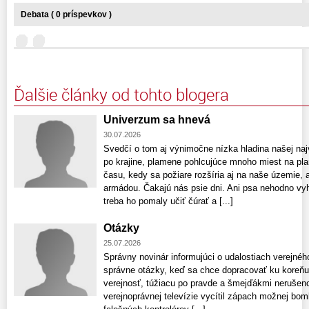
Debata ( 0 príspevkov )
Ďalšie články od tohto blogera
Univerzum sa hnevá
30.07.2026
Svedčí o tom aj výnimočne nízka hladina našej naj
po krajine, plamene pohlcujúce mnoho miest na pla
času, kedy sa požiare rozšíria aj na naše územie, a
armádou. Čakajú nás psie dni. Ani psa nehodno vy
treba ho pomaly učiť čúrať a [...]
Otázky
25.07.2026
Správny novinár informujúci o udalostiach verejnéh
správne otázky, keď sa chce dopracovať ku koreňu
verejnosť, túžiacu po pravde a šmejďákmi neruše
verejnoprávnej televízie vycítil zápach možnej bomb