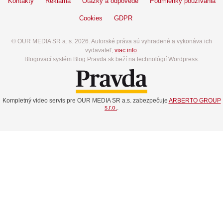
Kontakty
Reklama
Otázky a odpovede
Podmienky používania
Cookies
GDPR
© OUR MEDIA SR a. s. 2026. Autorské práva sú vyhradené a vykonáva ich
vydavateľ,
viac info
.
Blogovací systém Blog.Pravda.sk beží na technológií Wordpress.
Kompletný video servis pre OUR MEDIA SR a.s. zabezpečuje
ARBERTO GROUP
s.r.o.
.