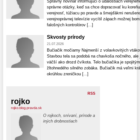
Správny novinár informujúci o udalostiach verejnéh
správne otázky, keď sa chce dopracovať ku koreňu
verejnosť, túžiacu po pravde a šmejďákmi neruše
verejnoprávnej televízie vycítil zápach možnej bomb
falošných kontrolórov [...]
Skvosty prírody
21.07.2026
Bučiačik močiarny Najmenší z volavkovitých vták
Stavbou tela sa podobá na chavkoša nočného, ale 
väčší ako drozd čvíkota. Telo bučiačika je spoji
žltohnedého silného zobáka. Bučiačik má veľmi krá
okrúhlou zreničkou [...]
RSS
rojko
rojko.blog.pravda.sk
O rojkoch, snívaní, prírode a
iných drobnostiach