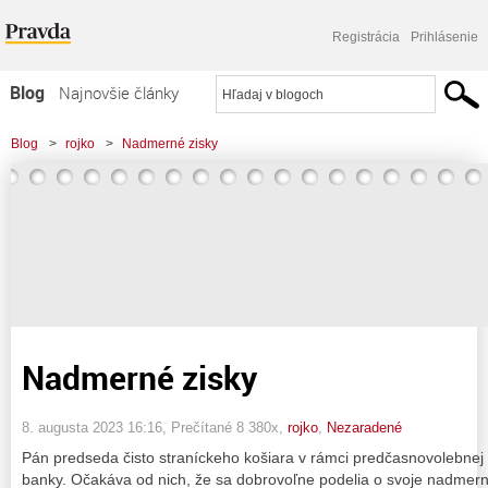
Registrácia
Prihlásenie
Blog
Najnovšie články
Najčítanejšie články
Blog
>
rojko
>
Nadmerné zisky
Najkomentovanejšie články
Zoznam blogov
Komerčné blogy
Nadmerné zisky
8. augusta 2023 16:16
, Prečítané 8 380x,
rojko
,
Nezaradené
Pán predseda čisto straníckeho košiara v rámci predčasnovolebnej
banky. Očakáva od nich, že sa dobrovoľne podelia o svoje nadmern