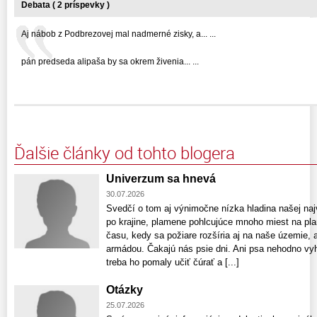
Debata ( 2 príspevky )
Aj nábob z Podbrezovej mal nadmerné zisky, a... ...
pán predseda alipaša by sa okrem živenia... ...
Ďalšie články od tohto blogera
Univerzum sa hnevá
30.07.2026
Svedčí o tom aj výnimočne nízka hladina našej naj
po krajine, plamene pohlcujúce mnoho miest na pla
času, kedy sa požiare rozšíria aj na naše územie, a
armádou. Čakajú nás psie dni. Ani psa nehodno vy
treba ho pomaly učiť čúrať a [...]
Otázky
25.07.2026