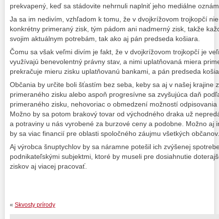
prekvapený, keď sa stádovite nehrnuli naplniť jeho mediálne ozná
Ja sa im nedivím, vzhľadom k tomu, že v dvojkrížovom trojkopčí ni
konkrétny primeraný zisk, tým pádom ani nadmerný zisk, takže každ
svojim aktuálnym potrebám, tak ako aj pán predseda košiara.
Čomu sa však veľmi divím je fakt, že v dvojkrížovom trojkopčí je veľ
využívajú benevolentný právny stav, a nimi uplatňovaná miera pri
prekračuje mieru zisku uplatňovanú bankami, a pán predseda košia
Občania by určite boli šťastím bez seba, keby sa aj v našej krajin
primeraného zisku alebo aspoň progresívne sa zvyšujúca daň podľ
primeraného zisku, nehovoriac o obmedzení možností odpisovania 
Možno by sa potom brakový tovar od východného draka už nepredá
a potraviny u nás vyrobené za burzové ceny a podobne. Možno aj inf
by sa viac financií pre oblasti spoločného záujmu všetkých občanov
Aj výrobca šnuptychlov by sa náramne potešil ich zvýšenej spotreb
podnikateľskými subjektmi, ktoré by museli pre dosiahnutie doteraj
ziskov aj viacej pracovať.
«
Skvosty prírody