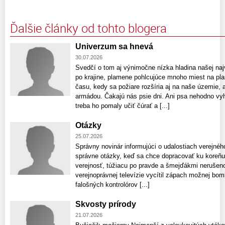
Ďalšie články od tohto blogera
Univerzum sa hnevá
30.07.2026
Svedčí o tom aj výnimočne nízka hladina našej naj
po krajine, plamene pohlcujúce mnoho miest na pla
času, kedy sa požiare rozšíria aj na naše územie, a
armádou. Čakajú nás psie dni. Ani psa nehodno vy
treba ho pomaly učiť čúrať a [...]
Otázky
25.07.2026
Správny novinár informujúci o udalostiach verejnéh
správne otázky, keď sa chce dopracovať ku koreňu
verejnosť, túžiacu po pravde a šmejďákmi neruše
verejnoprávnej televízie vycítil zápach možnej bomb
falošných kontrolórov [...]
Skvosty prírody
21.07.2026