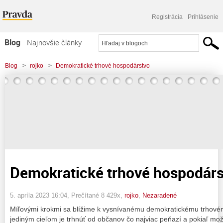
Registrácia
Prihlásenie
Blog
Najnovšie články
Najčítanejšie články
Blog
>
rojko
>
Demokratické trhové hospodárstvo
Najkomentovanejšie články
Zoznam blogov
Komerčné blogy
Demokratické trhové hospodárs
5. apríla 2023 16:04
, Prečítané 8 429x,
rojko
,
Nezaradené
Míľovými krokmi sa blížime k vysnívanému demokratickému trhové
jediným cieľom je trhnúť od občanov čo najviac peňazí a pokiaľ mo