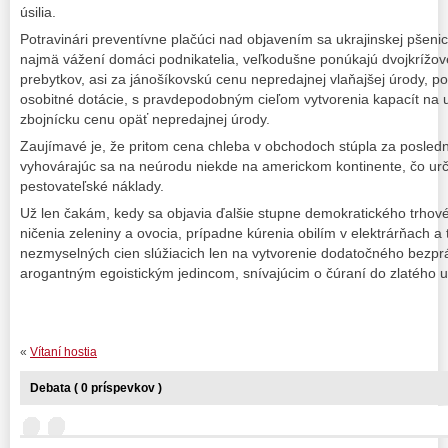
úsilia.
Potravinári preventívne plačúci nad objavením sa ukrajinskej pšenice
najmä vážení domáci podnikatelia, veľkodušne ponúkajú dvojkrížov
prebytkov, asi za jánošíkovskú cenu nepredajnej vlaňajšej úrody, po
osobitné dotácie, s pravdepodobným cieľom vytvorenia kapacít na 
zbojnícku cenu opäť nepredajnej úrody.
Zaujímavé je, že pritom cena chleba v obchodoch stúpla za posledn
vyhovárajúc sa na neúrodu niekde na americkom kontinente, čo ur
pestovateľské náklady.
Už len čakám, kedy sa objavia ďalšie stupne demokratického trho
ničenia zeleniny a ovocia, prípadne kúrenia obilím v elektrárňach a
nezmyselných cien slúžiacich len na vytvorenie dodatočného bezp
arogantným egoistickým jedincom, snívajúcim o čúraní do zlatého 
«
Vítaní hostia
Debata ( 0 príspevkov )