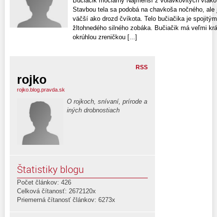
Bučiačik močiarny Najmenší z volavkovitých vták
Stavbou tela sa podobá na chavkoša nočného, ale 
väčší ako drozd čvíkota. Telo bučiačika je spoji
žltohnedého silného zobáka. Bučiačik má veľmi krá
okrúhlou zreničkou [...]
RSS
rojko
rojko.blog.pravda.sk
O rojkoch, snívaní, prírode a
iných drobnostiach
Štatistiky blogu
Počet článkov: 426
Celková čítanosť: 2672120x
Priemerná čítanosť článkov: 6273x