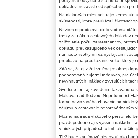
poskytnutí obvyklého štátneho príspevk
dokladov, nezávisle od spôsobu ich pred
Na niektorých miestach tejto zemegule 
skúsenosti, ktoré preukázali životascho
Neviem si predstaviť ciele vedenia štá
tresty za nákup cestovných dokladov nee
znižovanie počtu zamestnancov, pritom 
dokladu preukazujúceho vek cestujúcich
namiesto všetkými rozmýšľajúcimi cestu
preukazu na preukázanie veku, ktorý je 
Zdá sa, že aj v železničnej osobnej dop
podporovaná hujermi módnych, pre účely
nevyhnutných, náklady zvyšujúcich techn
Svedčí o tom aj zavedenie takzvaného 
Moldava nad Bodvou. Neprítomnosť vlako
forme neviazaného chovania sa niektorý
záujmu o cestovanie nesprevádzaným 
Možno náhrada vlakového personálu bez
pravdepodobne aj s vyššími nákladmi, a
v niektorých prípadoch utlmí, ale určite j
Tiež bude zaujímavé sledovať, ako budú