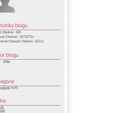
tistiky blogu
t článkov: 426
ová čítanosť: 2671571x
merná čítanosť článkov: 6271x
or blogu
rojko
egórie
radené
(426)
hív
026
2026