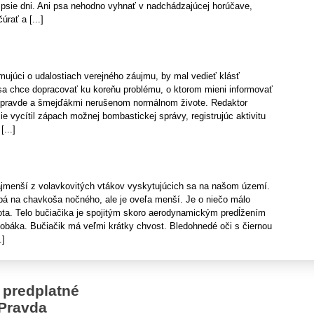
psie dni. Ani psa nehodno vyhnať v nadchádzajúcej horúčave,
úrať a [...]
mujúci o udalostiach verejného záujmu, by mal vedieť klásť
sa chce dopracovať ku koreňu problému, o ktorom mieni informovať
o pravde a šmejďákmi nerušenom normálnom živote. Redaktor
zie vycítil zápach možnej bombastickej správy, registrujúc aktivitu
[...]
jmenší z volavkovitých vtákov vyskytujúcich sa na našom území.
bá na chavkoša nočného, ale je oveľa menší. Je o niečo málo
ota. Telo bučiačika je spojitým skoro aerodynamickým predĺžením
zobáka. Bučiačik má veľmi krátky chvost. Bledohnedé oči s čiernou
.]
 predplatné
Pravda