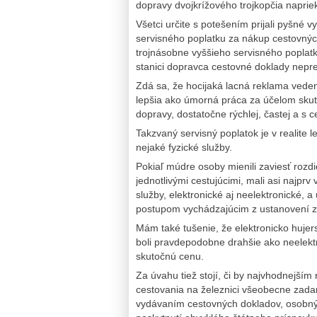
dopravy dvojkrížového trojkopčia napriek
Všetci určite s potešením prijali pyšné
servisného poplatku za nákup cestovných 
trojnásobne vyššieho servisného poplatku
stanici dopravca cestovné doklady nepr
Zdá sa, že hocijaká lacná reklama vedeni
lepšia ako úmorná práca za účelom sku
dopravy, dostatočne rýchlej, častej a s 
Takzvaný servisný poplatok je v realite l
nejaké fyzické služby.
Pokiaľ múdre osoby mienili zaviesť rozd
jednotlivými cestujúcimi, mali asi najpr
služby, elektronické aj neelektronické, 
postupom vychádzajúcim z ustanovení 
Mám také tušenie, že elektronicko hujer
boli pravdepodobne drahšie ako neelektr
skutočnú cenu.
Za úvahu tiež stojí, či by najvhodnejším
cestovania na železnici všeobecne zadar
vydávaním cestovných dokladov, osobný