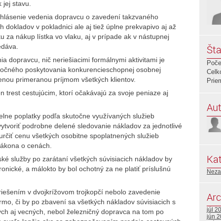
 jej stavu.
 vyhlásenie vedenia dopravcu o zavedení takzvaného
dokladov v pokladnici ale aj tiež úplne prekvapivo aj až
 za nákup lístka vo vlaku, aj v prípade ak v nástupnej
edáva.
Šta
a dopravcu, nič neriešiacimi formálnymi aktivitami je
Poče
točného poskytovania konkurencieschopnej osobnej
Celk
cenou primeranou príjmom všetkých klientov.
Prie
en trest cestujúcim, ktorí očakávajú za svoje peniaze aj
Aut
ielne poplatky podľa skutočne využívaných služieb
v vytvoriť podrobne delené sledovanie nákladov za jednotlivé
a určiť cenu všetkých osobitne spoplatnených služieb
zákona o cenách.
Kat
ské služby po zarátaní všetkých súvisiacich nákladov by
onické, a málokto by bol ochotný za ne platiť príslušnú
Neza
 riešením v dvojkrížovom trojkopčí nebolo zavedenie
Arc
mo, či by po zbavení sa všetkých nákladov súvisiacich s
júl 2
ch aj vecných, nebol železničný dopravca na tom po
jún 