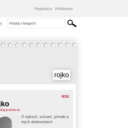
Registrácia
Prihlásenie
y
rojko
RSS
jko
.blog.pravda.sk
O rojkoch, snívaní, prírode a
iných drobnostiach