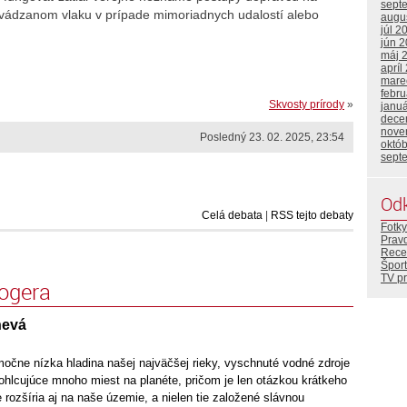
sept
evádzanom vlaku v prípade mimoriadnych udalostí alebo
augu
júl 2
jún 
máj 
apríl
mare
febr
Skvosty prírody
»
janu
dece
nove
Posledný 23. 02. 2025, 23:54
októ
sept
Od
Celá debata
|
RSS tejto debaty
Fotky
Prav
Rece
Šport
TV p
logera
nevá
močne nízka hladina našej najväčšej rieky, vyschnuté vodné zdroje
ohlcujúce mnoho miest na planéte, pričom je len otázkou krátkeho
 rozšíria aj na naše územie, a nielen tie založené slávnou