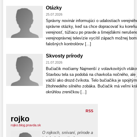
Otázky
25.07.2026
Správny novinár informujúci o udalostiach verejnéh
správne otázky, keď sa chce dopracovať ku koreňu
verejnosť, túžiacu po pravde a šmejďákmi neruše
verejnoprávnej televízie vycítil zápach možnej bomb
falošných kontrolórov [...]
Skvosty prírody
21.07.2026
Bučiačik močiarny Najmenší z volavkovitých vták
Stavbou tela sa podobá na chavkoša nočného, ale 
väčší ako drozd čvíkota. Telo bučiačika je spoji
žltohnedého silného zobáka. Bučiačik má veľmi krá
okrúhlou zreničkou [...]
RSS
rojko
rojko.blog.pravda.sk
O rojkoch, snívaní, prírode a