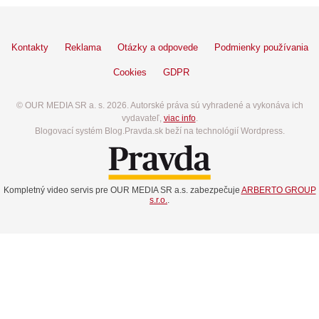
Kontakty
Reklama
Otázky a odpovede
Podmienky používania
Cookies
GDPR
© OUR MEDIA SR a. s. 2026. Autorské práva sú vyhradené a vykonáva ich
vydavateľ,
viac info
.
Blogovací systém Blog.Pravda.sk beží na technológií Wordpress.
Kompletný video servis pre OUR MEDIA SR a.s. zabezpečuje
ARBERTO GROUP
s.r.o.
.