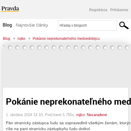
Registrácia
Prihlásenie
Blog
Najnovšie články
Najčítanejšie články
Blog
>
rojko
>
Pokánie neprekonateľného medveďobijcu
Najkomentovanejšie články
Zoznam blogov
Komerčné blogy
Pokánie neprekonateľného med
1. októbra 2024 14:10
, Prečítané 5 755x,
rojko
,
Nezaradené
Pán stranícky zástupca ľudu sa ospravedlnil všetkým ženám, ktorých
ríše na pani stranícku zástupkyňu ľudu dotkol.