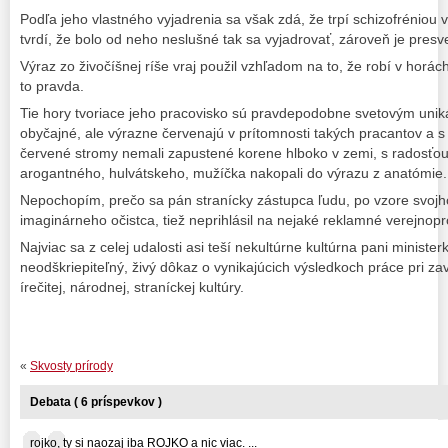
Podľa jeho vlastného vyjadrenia sa však zdá, že trpí schizofréniou 
tvrdí, že bolo od neho neslušné tak sa vyjadrovať, zároveň je presv
Výraz zo živočíšnej ríše vraj použil vzhľadom na to, že robí v horác
to pravda.
Tie hory tvoriace jeho pracovisko sú pravdepodobne svetovým unik
obyčajné, ale výrazne červenajú v prítomnosti takých pracantov a s
červené stromy nemali zapustené korene hlboko v zemi, s radosťo
arogantného, hulvátskeho, mužíčka nakopali do výrazu z anatómie.
Nepochopím, prečo sa pán stranícky zástupca ľudu, po vzore svojho
imaginárneho očistca, tiež neprihlásil na nejaké reklamné verejnop
Najviac sa z celej udalosti asi teší nekultúrne kultúrna pani ministe
neodškriepiteľný, živý dôkaz o vynikajúcich výsledkoch práce pri za
írečitej, národnej, straníckej kultúry.
«
Skvosty prírody
Debata ( 6 príspevkov )
rojko, ty si naozaj iba ROJKO a nic viac. ...