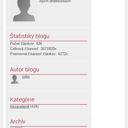
iných drobnostiach
Štatistiky blogu
Počet článkov: 426
Celková čítanosť: 2671820x
Priemerná čítanosť článkov: 6272x
Autor blogu
rojko
Kategórie
Nezaradené
(426)
Archív