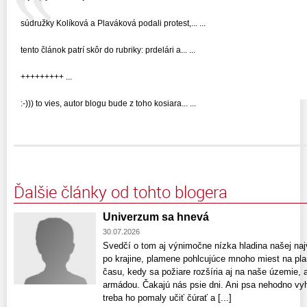
súdružky Kolíková a Plaváková podali protest,... ...
tento článok patrí skôr do rubriky: prdelári a... ...
+++++++++ ...
:-))) to vies, autor blogu bude z toho kosiara... ...
Ďalšie články od tohto blogera
Univerzum sa hnevá
30.07.2026
Svedčí o tom aj výnimočne nízka hladina našej naj
po krajine, plamene pohlcujúce mnoho miest na pla
času, kedy sa požiare rozšíria aj na naše územie, a
armádou. Čakajú nás psie dni. Ani psa nehodno vy
treba ho pomaly učiť čúrať a [...]