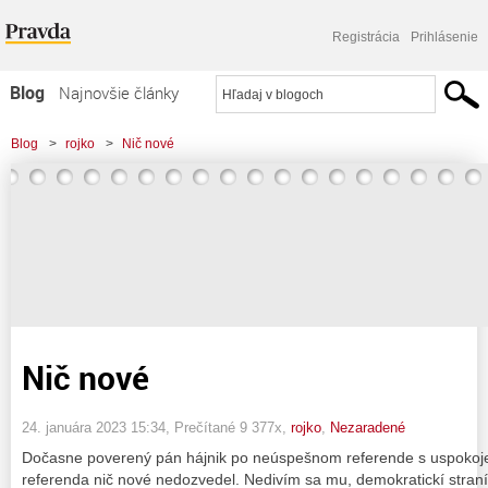
Registrácia
Prihlásenie
Blog
Najnovšie články
Najčítanejšie články
Blog
>
rojko
>
Nič nové
Najkomentovanejšie články
Zoznam blogov
Komerčné blogy
Nič nové
24. januára 2023 15:34
, Prečítané 9 377x,
rojko
,
Nezaradené
Dočasne poverený pán hájnik po neúspešnom referende s uspokojen
referenda nič nové nedozvedel. Nedivím sa mu, demokratickí straníci