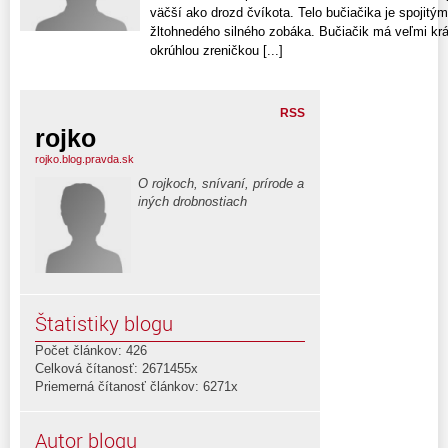
väčší ako drozd čvíkota. Telo bučiačika je spoji
žltohnedého silného zobáka. Bučiačik má veľmi krá
okrúhlou zreničkou [...]
RSS
rojko
rojko.blog.pravda.sk
O rojkoch, snívaní, prírode a
iných drobnostiach
Štatistiky blogu
Počet článkov: 426
Celková čítanosť: 2671455x
Priemerná čítanosť článkov: 6271x
Autor blogu