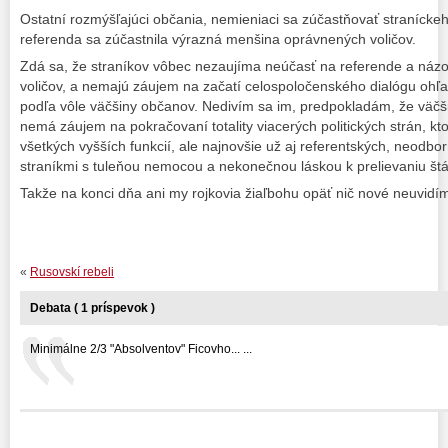
Ostatní rozmýšľajúci občania, nemieniaci sa zúčastňovať straníckeh
referenda sa zúčastnila výrazná menšina oprávnených voličov.
Zdá sa, že straníkov vôbec nezaujíma neúčasť na referende a názo
voličov, a nemajú záujem na začatí celospoločenského dialógu ohľ
podľa vôle väčšiny občanov. Nedivím sa im, predpokladám, že väčš
nemá záujem na pokračovaní totality viacerých politických strán, k
všetkých vyšších funkcií, ale najnovšie už aj referentských, neodbo
straníkmi s tuleňou nemocou a nekonečnou láskou k prelievaniu št
Takže na konci dňa ani my rojkovia žiaľbohu opäť nič nové neuvidí
«
Rusovskí rebeli
Debata ( 1 príspevok )
Minimálne 2/3 "Absolventov" Ficovho... ...