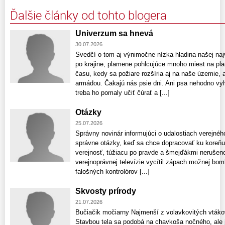
Ďalšie články od tohto blogera
Univerzum sa hnevá
30.07.2026
Svedčí o tom aj výnimočne nízka hladina našej naj
po krajine, plamene pohlcujúce mnoho miest na pla
času, kedy sa požiare rozšíria aj na naše územie, a
armádou. Čakajú nás psie dni. Ani psa nehodno vy
treba ho pomaly učiť čúrať a [...]
Otázky
25.07.2026
Správny novinár informujúci o udalostiach verejnéh
správne otázky, keď sa chce dopracovať ku koreňu
verejnosť, túžiacu po pravde a šmejďákmi neruše
verejnoprávnej televízie vycítil zápach možnej bomb
falošných kontrolórov [...]
Skvosty prírody
21.07.2026
Bučiačik močiarny Najmenší z volavkovitých vták
Stavbou tela sa podobá na chavkoša nočného, ale 