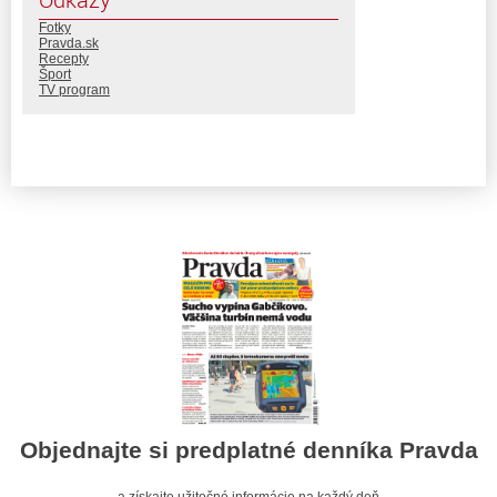
Fotky
Pravda.sk
Recepty
Šport
TV program
Objednajte si predplatné denníka Pravda