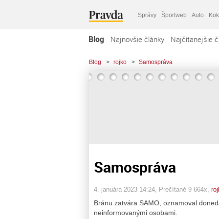
Správy
Športweb
Auto
Kok
Blog
Najnovšie články
Najčítanejšie č
Blog
>
rojko
>
Samospráva
Samospráva
4. januára 2023 14:24
, Prečítané 9 664x,
ro
Bránu zatvára SAMO, oznamoval doned
neinformovanými osobami.