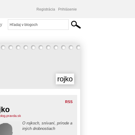
Registrácia
Prihlásenie
y
rojko
RSS
jko
.blog.pravda.sk
O rojkoch, snívaní, prírode a
iných drobnostiach