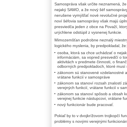
Samospráva však určite neznamená, že 
nejaký SAMO, a že nový šéf samospráv
nerušene vymýšľať nové revolučné projekt
noví šéfovia samosprávy však majú úpl
presviedča jeden z obce na Považí, ktor
urýchlene odstúpil z vysnenej funkcie.
Mimozemšťan podrobne neznalý miestnyc
logického myslenia, by predpokladal, že:
osoba, ktorá sa chce uchádzať o nejakú
informáciám, sa vopred presvedčí o to
aktivitách v predmete činnosti, o finan
odborných predpokladoch, ktoré musí 
zákonom sú stanovené vzdelanostné a 
vrátane funkcií v samospráve
zákonom sa stanoví rozsah znalostí zá
verejných funkcií, vrátane funkcií v sa
zákonom sa stanoví spôsob a obsah k
verejnej funkcie nástupcovi, vrátane f
nový funkcionár bude pracovať.
Pokiaľ by to v dvojkrížovom trojkopčí f
problémy s novými verejnými funkcionár