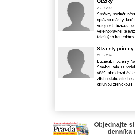
Otázky
25.07.2026
Správny novinár infor
správne otázky, keď 
verejnosť, túžiacu p
verejnoprávnej televí
falošných kontrolórov 
Skvosty prírody
21.07.2026
Bučiačik močiarny Na
Stavbou tela sa podo
väčší ako drozd čvík
žltohnedého silného 
okrúhlou zreničkou [..
Objednajte si
denníka 