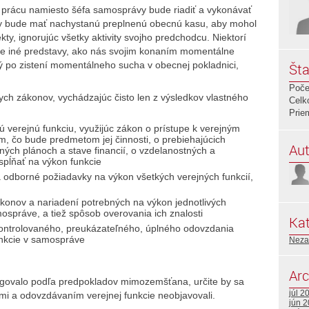
prácu namiesto šéfa samosprávy bude riadiť a vykonávať
y bude mať nachystanú preplnenú obecnú kasu, aby mohol
y, ignorujúc všetky aktivity svojho predchodcu. Niektorí
ne iné predstavy, ako nás svojim konaním momentálne
ý po zistení momentálneho sucha v obecnej pokladnici,
Šta
Poče
h zákonov, vychádzajúc čisto len z výsledkov vlastného
Celk
Prie
 verejnú funkciu, využijúc zákon o prístupe k verejným
m, čo bude predmetom jej činnosti, o prebiehajúcich
Aut
čných plánoch a stave financií, o vzdelanostných a
spĺňať na výkon funkcie
odborné požiadavky na výkon všetkých verejných funkcií,
konov a nariadení potrebných na výkon jednotlivých
mospráve, a tiež spôsob overovania ich znalosti
Kat
ontrolovaného, preukázateľného, úplného odovzdania
unkcie v samospráve
Neza
Arc
ungovalo podľa predpokladov mimozemšťana, určite by sa
júl 2
mi a odovzdávaním verejnej funkcie neobjavovali.
jún 