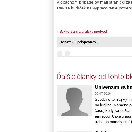
V opačnom prípade by mali stranícki zá
stav za budíček na vypracovanie potrebne
«
Strýko Sam a uralský medveď
Debata ( 0 príspevkov )
Ďalšie články od tohto b
Univerzum sa h
30.07.2026
Svedčí o tom aj výni
po krajine, plamene p
času, kedy sa požiare
armádou. Čakajú nás 
treba ho pomaly učiť č