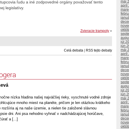
máj 
stupcovia ľudu a iné zodpovedné orgány považovať tento
apríl
j legislatívy.
mare
febr
janu
dece
nove
októ
Zvieracie trampoty
»
sept
augu
júl 2
jún 
máj 
Celá debata
|
RSS tejto debaty
apríl
mare
febr
janu
dece
logera
nove
októ
sept
nevá
augu
júl 2
jún 
močne nízka hladina našej najväčšej rieky, vyschnuté vodné zdroje
máj 
apríl
ohlcujúce mnoho miest na planéte, pričom je len otázkou krátkeho
mare
 rozšíria aj na naše územie, a nielen tie založené slávnou
febr
psie dni. Ani psa nehodno vyhnať v nadchádzajúcej horúčave,
janu
dece
úrať a [...]
nove
októ