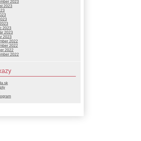
ember 2023
st 2023
023
2023
2023
 2023
c 2023
uár 2023
ár 2023
mber 2022
mber 2022
ber 2022
ember 2022
kazy
da.sk
pty
rogram