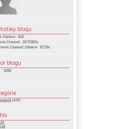
tistiky blogu
t článkov: 426
ová čítanosť: 2675002x
merná čítanosť článkov: 6279x
or blogu
rojko
egórie
radené
(426)
hív
026
2026