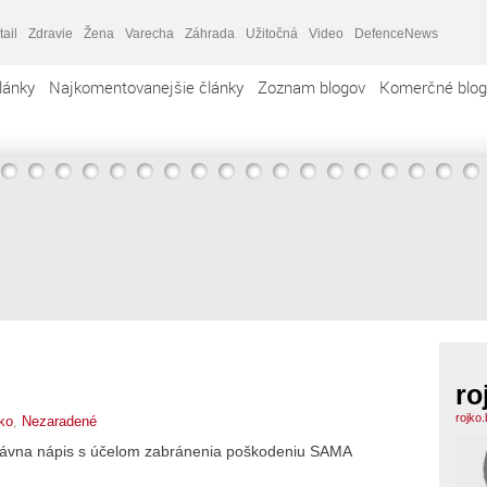
tail
Zdravie
Žena
Varecha
Záhrada
Užitočná
Video
DefenceNews
lánky
Najkomentovanejšie články
Zoznam blogov
Komerčné blog
ro
rojko
jko
,
Nezaradené
ávna nápis s účelom zabránenia poškodeniu SAMA