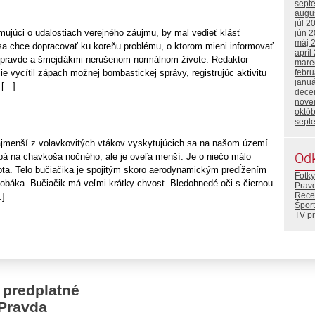
sept
augu
júl 2
mujúci o udalostiach verejného záujmu, by mal vedieť klásť
jún 
máj 
sa chce dopracovať ku koreňu problému, o ktorom mieni informovať
apríl
o pravde a šmejďákmi nerušenom normálnom živote. Redaktor
mare
zie vycítil zápach možnej bombastickej správy, registrujúc aktivitu
febr
janu
[...]
dece
nove
októ
sept
jmenší z volavkovitých vtákov vyskytujúcich sa na našom území.
Od
bá na chavkoša nočného, ale je oveľa menší. Je o niečo málo
ota. Telo bučiačika je spojitým skoro aerodynamickým predĺžením
Fotky
zobáka. Bučiačik má veľmi krátky chvost. Bledohnedé oči s čiernou
Prav
Rece
.]
Šport
TV p
 predplatné
Pravda