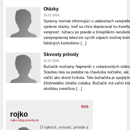
Otázky
25.07.2026
Správny novinár informujúci o udalostiach verejnéh
správne otázky, keď sa chce dopracovať ku koreňu
verejnosť, túžiacu po pravde a šmejďákmi neruše
verejnoprávnej televízie vycítil zápach možnej bomb
falošných kontrolórov [...]
Skvosty prírody
21.07.2026
Bučiačik močiarny Najmenší z volavkovitých vták
Stavbou tela sa podobá na chavkoša nočného, ale 
väčší ako drozd čvíkota. Telo bučiačika je spoji
žltohnedého silného zobáka. Bučiačik má veľmi krá
okrúhlou zreničkou [...]
RSS
rojko
rojko.blog.pravda.sk
O rojkoch, snívaní, prírode a