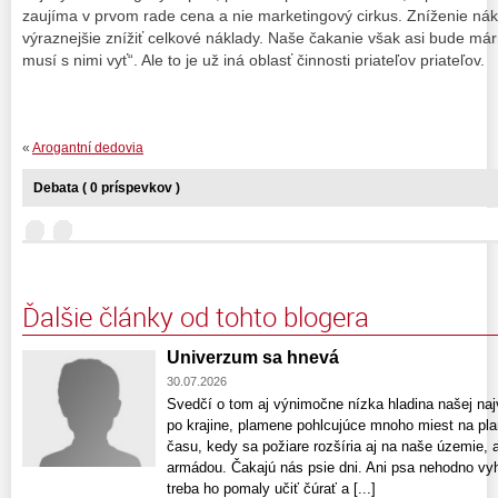
zaujíma v prvom rade cena a nie marketingový cirkus. Zníženie ná
výraznejšie znížiť celkové náklady. Naše čakanie však asi bude márne
musí s nimi vyť“. Ale to je už iná oblasť činnosti priateľov priateľov.
«
Arogantní dedovia
Debata ( 0 príspevkov )
Ďalšie články od tohto blogera
Univerzum sa hnevá
30.07.2026
Svedčí o tom aj výnimočne nízka hladina našej naj
po krajine, plamene pohlcujúce mnoho miest na pla
času, kedy sa požiare rozšíria aj na naše územie, a
armádou. Čakajú nás psie dni. Ani psa nehodno vy
treba ho pomaly učiť čúrať a [...]