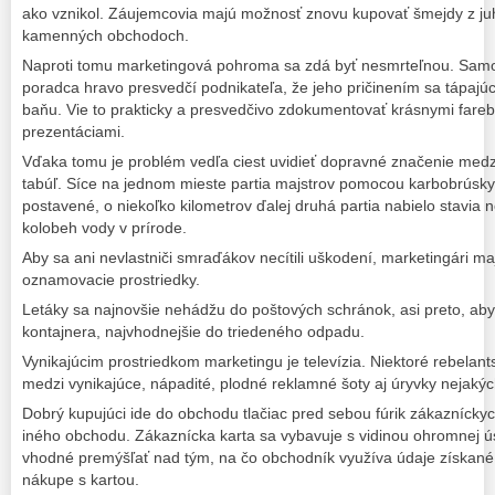
ako vznikol. Záujemcovia majú možnosť znovu kupovať šmejdy z juh
kamenných obchodoch.
Naproti tomu marketingová pohroma sa zdá byť nesmrteľnou. Samo
poradca hravo presvedčí podnikateľa, že jeho pričinením sa tápajú
baňu. Vie to prakticky a presvedčivo zdokumentovať krásnymi fareb
prezentáciami.
Vďaka tomu je problém vedľa ciest uvidieť dopravné značenie med
tabúľ. Síce na jednom mieste partia majstrov pomocou karbobrúsky
postavené, o niekoľko kilometrov ďalej druhá partia nabielo stavia 
kolobeh vody v prírode.
Aby sa ani nevlastniči smraďákov necítili uškodení, marketingári m
oznamovacie prostriedky.
Letáky sa najnovšie nehádžu do poštových schránok, asi preto, aby 
kontajnera, najvhodnejšie do triedeného odpadu.
Vynikajúcim prostriedkom marketingu je televízia. Niektoré rebelant
medzi vynikajúce, nápadité, plodné reklamné šoty aj úryvky nejak
Dobrý kupujúci ide do obchodu tlačiac pred sebou fúrik zákazníckych 
iného obchodu. Zákaznícka karta sa vybavuje s vidinou ohromnej ús
vhodné premýšľať nad tým, na čo obchodník využíva údaje získané 
nákupe s kartou.