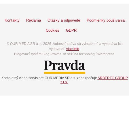
Kontakty
Reklama
Otázky a odpovede
Podmienky používania
Cookies
GDPR
© OUR MEDIA SR a. s. 2026. Autorské práva sú vyhradené a vykonáva ich
vydavateľ,
viac info
.
Blogovací systém Blog.Pravda.sk beží na technológií Wordpress.
Kompletný video servis pre OUR MEDIA SR a.s. zabezpečuje
ARBERTO GROUP
s.r.o.
.