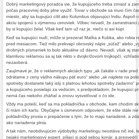
Dobrý marketingový poradca vie, že kupujúceho treba zmiasť a z
počas pracovnej doby plne využiť. Tovar v obchode sa musí čím čast
miesto, aby sa kupujúci cítil ako Kolumbus objavujúci Indiu. Aspoň 
akciu spojenú s výmenou cenoviek. Vôbec nevadí, že zamestnanci p
by si kupujúci želal. Však keď tam už raz je, niečo si asi kúpi.
Keď sa kupujúci nudí, môže si prezerať Maťka a Kubka, ako robia re
pred mesiacom. Tiež milo prekvapí obrovský nápis „súťaž“ alebo „vý
drobných písmeniek to bolo aktuálne už dávno. Nevadí, však aj starš
klamlivou reklamou sa aj tak nikto v dvojkrížovom trojkopčí, vzhľado
nezaoberá.
Zaujímavé je, že o reklamných akciách typu „ak čakáte v rade pred
odrátame z ceny vášho nákupu päť euro“ alebo „ak nájdete na polic
spotreby dostanete taký istý s platnou lehotou spotreby zadarmo“ 
a kupujúceho posielajú za vedúcim, s predpokladom, že kupujúci pri
nemá čas niekoho zháňať a znovu vysvetľovať o čo ide.
Vždy ma poteší, keď sa ma pokladníčka v obchode, kam chodím sk
či mám ich kartu. Obyčajne s úsmevom odpoviem, že ešte stále nie. N
pokladníčky prosia o prepáčenie s tým, že to majú nariadené, a zdá 
ako nariadenia plnia.
A tak nám, neobdivujúcim výdobytky marketingu neostáva nič iné, l
nejaký marketingový expert, píliaci si pod sebou konár, a presvedč