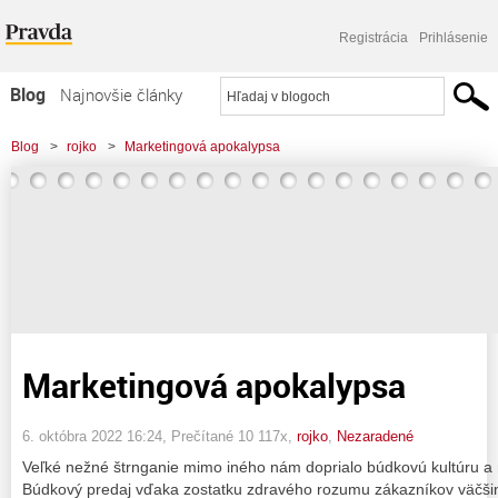
Registrácia
Prihlásenie
Blog
Najnovšie články
Najčítanejšie články
Blog
>
rojko
>
Marketingová apokalypsa
Najkomentovanejšie články
Zoznam blogov
Komerčné blogy
Marketingová apokalypsa
6. októbra 2022 16:24
, Prečítané 10 117x,
rojko
,
Nezaradené
Veľké nežné štrnganie mimo iného nám doprialo búdkovú kultúru a 
Búdkový predaj vďaka zostatku zdravého rozumu zákazníkov väčšino